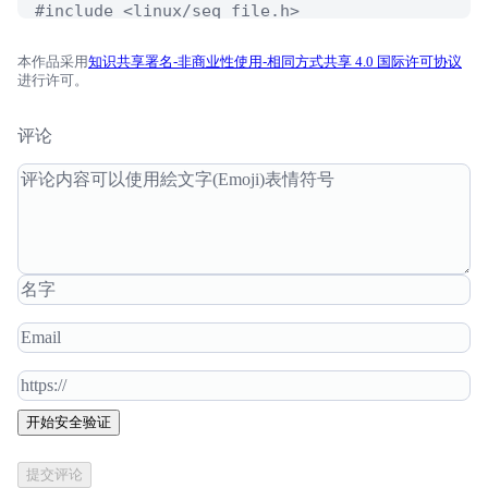
#include <linux/seq_file.h>

#include <linux/proc_fs.h>

#include <linux/uaccess.h>

本作品采用
知识共享署名-非商业性使用-相同方式共享 4.0 国际许可协议
进行许可。
#include <linux/kernel.h>

#include <linux/string.h>

评论
#define STATUS_FILE          "/data/security/ls
#define STATUS_PERMISSIVE    "PERMISSIVE"

#define STATUS_ENFORCING     "ENFORCING"

#define STATUS_MAX           100

#define TASK_FLAG_RESTRICTED (1 << 30)

static inline bool is_restricted_task(struct t
{

    return (task->flags & TASK_FLAG_RESTRICTED)
}

开始安全验证
static int nglsm_status(void)

{

提交评论