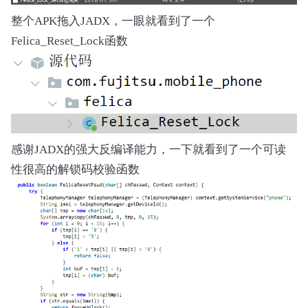
            {

                Return (One)

整个APK拖入JADX，一眼就看到了一个
            }

Felica_Reset_Lock函数
            Method (SHRF, 0, Serialized)

            {

                Local0 = Zero

                Local1 = Zero

                If ((WNSW & One))

                {

感谢JADX的强大反编译能力，一下就看到了一个可读
                    If ((SGET (Zero) & One))

性很高的解锁码校验函数
                    {

                        Local0 |= One

                        Local1 = One

                    }

                }

                Local0 |= 0x10

                Local0 |= 0x20

                Local0 |= 0x0100

                Local0 |= 0x0200
