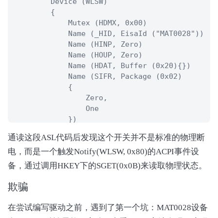
        Device (WLSW)

        {

            Mutex (HDMX, 0x00)

            Name (_HID, EisaId ("MAT0028"))  /
            Name (HINP, Zero)

            Name (HOUP, Zero)

            Name (HDAT, Buffer (0x20){})

            Name (SIFR, Package (0x02)

            {

                Zero, 

                One

            })

            Name (DRVS, Zero)

通读这段ASL代码后发现这个开关并不是标准的物理断
            Name (WNSW, One)

电，而是一个触发Notify(WLSW, 0x80)的ACPI事件设
            Method (_STA, 0, NotSerialized)  /
            {

备，通过调用HKEY下的SGET(0x0B)来读取物理状态。
                Local0 = Zero

                If (CondRefOf (\_OSI, Local6))

欺骗
                {

                    If (_OSI ("Windows 2012"))

在尝试编写驱动之前，遇到了第一个坑：MAT0028设备
                    {
