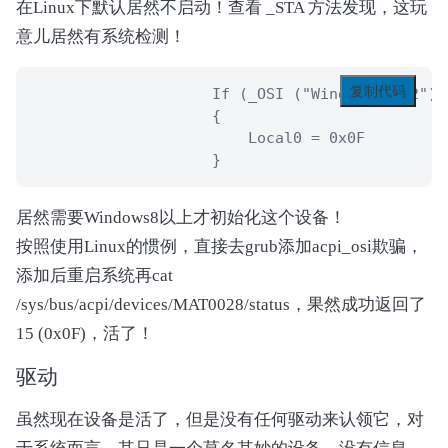
在Linux下默认居然不启动！查看 _STA 方法发现，这玩
                        Local0 = 0x0F

意儿居然有系统检测！
                    }

                }

复制代码
                    If (_OSI ("Windows 2012"))

                Return (Local0)

                    {

            }

                        Local0 = 0x0F

                    }
            Method (_INI, 0, NotSerialized)  /
            {

            }

居然需要Windows8以上才初始化这个设备！
按照使用Linux的惯例，直接去grub添加acpi_osi欺骗，
            Method (SQTY, 0, NotSerialized)

添加后重启系统再cat
            {

                If ((DRVS == Zero))

/sys/bus/acpi/devices/MAT0028/status，果然成功返回了
                {

15 (0x0F)，活了！
                    DRVS = One

                    WNSW = One

驱动
                    HRES ()

                }

虽然现在设备是活了，但是没有任何驱动来认领它，对