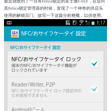
最近就收到了一台有Felica锁定的富士通F-01F，在逆向
其Felica锁定管理器的时候，发现了一个神奇的供店头
module_acpi_driver(mat_radio_driver);

                If ((Arg0 == One))

MODULE_LICENSE("GPL");

使用的解锁后门。故写一下这篇分析梗概，以供使用。
                {

MODULE_AUTHOR("Yuu");

                    Local0 = WNSW /* \_SB_.WLSW
MODULE_DESCRIPTION("Matsushita Radio Switch AC
                }

                Return (Local0)

            }

            Method (SSET, 2, Serialized)

            {

                If ((Arg0 == Zero)){}

                If ((Arg0 == One))

                {

                    WNSW = Arg1

                    SHRF ()

                }

                Return (Zero)

            }
