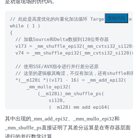
是劝退现场的伪代码。
复制代码
// 此处是高度优化的向量化加法循环 Target = Source + D
while ( 1 ) 

{

  // 加载Source和Delta数据到128位寄存器

  v173 = _mm_shuffle_epi32(_mm_cvtsi32_si128(d
  v74 = _mm_shuffle_epi32(_mm_cvtsi32_si128(v70
  // 使用SSE/AVX指令进行并行差分还原

  // 这里的逻辑极其晦涩，不仅有加法，还有shuffle和乘法
  *(__m128i *)(v171 - 16) = _mm_add_epi32(

      _mm_mullo_epi32(

          (__m128i)_mm_shuffle_ps(

              si128,

              (__m128)_mm_add_epi64(

                  _mm_load_si128((const __m128
其中出现的_mm_add_epi32、_mm_mullo_epi32和
                  (__m128i)si128),

_mm_shuffle_ps直接证明了其差分运算是在寄存器层面
              136),

          v173),

进行的并行数学计算