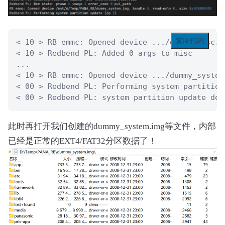
复制代码
< 10 > RB emmc: Opened device .../dummy_misc.im
< 10 > Redbend PL: Added 0 args to misc

...

< 10 > RB emmc: Opened device .../dummy_system.
< 00 > Redbend PL: Performing system partition
< 00 > Redbend PL: system partition update 
此时再打开我们创建的dummy_system.img等文件，内部
已经是正常的EXT4/FAT32分区数据了！