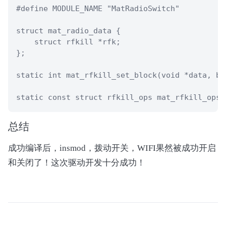
                Acquire (HDMX, 0xFFFF)

#define MODULE_NAME "MatRadioSwitch"

                If ((HINP == HOUP))

                {

struct mat_radio_data {

                    Local0 = Zero

    struct rfkill *rfk;

                }

};

                Else

                {

static int mat_rfkill_set_block(void *data, bo
                    Local0 = DerefOf (HDAT [HOU
                    HOUP++

static const struct rfkill_ops mat_rfkill_ops 
                    HOUP %= 0x20

                }

static void mat_update_status(struct acpi_devi
总结
    unsigned long long result = 0;

                Local1 = (HINP != HOUP)

    if (ACPI_SUCCESS(acpi_evaluate_integer(dev
                Release (HDMX)

成功编译后，insmod，拨动开关，WIFI果然被成功开启
        rfkill_set_hw_state(rfk, !result);

                If (Local1)

和关闭了！这次驱动开发十分成功！
}

                {

                    Notify (WLSW, 0x80) // Stat
static void mat_acpi_notify(struct acpi_device
                }

    struct mat_radio_data *data = acpi_driver_d
    if (event == 0x80 && data && data->rfk)

                Return (Local0)

        mat_update_status(device, data->rfk);

            }
