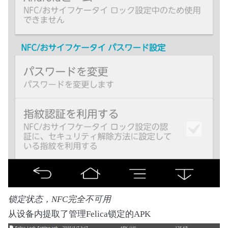
            Method (NOTF, 0, Serialized)

            {

                HIND (0x50)

                Notify (WLSW, 0x80) // Status C
                SHRF ()

            }

            Method (WSST, 0, Serialized)

            {

                Local0 = ^^HKEY.SGET (0x0B)

                If (((Local0 & 0xC0) == 0xC0))

                {

                    Return (One)

                }

                Return (Zero)

            }

锁定状态，NFC完全不可用
从设备内提取了管理Felica锁定的APK
            Method (CMST, 0, Serialized)
