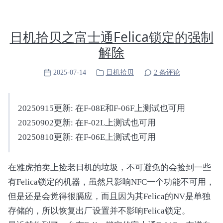
    mat_update_status(device, data->rfk);

            Method (SINF, 0, Serialized)

    return 0;

            {

}

                SIFR [Zero] = SGET (Zero)

日机拾贝之富士通Felica锁定的强制
                SIFR [One] = SGET (One)

static void mat_acpi_remove(struct acpi_device 
                Return (SIFR) /* \_SB_.WLSW.SIF
解除
    struct mat_radio_data *data = acpi_driver_d
            }

    if (data && data->rfk) {

2025-07-14
日机拾贝
2 条评论
        rfkill_unregister(data->rfk);

            Method (SGET, 1, Serialized)

        rfkill_destroy(data->rfk);

            {

    }

                Local0 = Zero

20250915更新: 在F-08E和F-06F上测试也可用
}

                If ((Arg0 == Zero))

20250902更新: 在F-02L上测试也可用
                {

static const struct acpi_device_id mat_device_
                    Local0 = Zero

20250810更新: 在F-06E上测试也可用
MODULE_DEVICE_TABLE(acpi, mat_device_ids);

                    If (WSST ())

                    {

static struct acpi_driver mat_radio_driver = {

在雅虎拍卖上捡老日机的垃圾，不可避免的会捡到一些
                        If (CMST ())

    .name = "mat_radio_driver",

                        {

有Felica锁定的机器，虽然只影响NFC一个功能不可用，
    .class = "pcc",

                            Local0 = One

但是还是会觉得很膈应，而且因为其Felica的NV是单独
    .ids = mat_device_ids,

                        }

    .ops = { .add = mat_acpi_add, .remove = ma
存储的，所以恢复出厂设置并不影响Felica锁定。
                    }

};

                }
