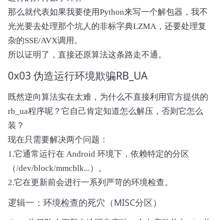
      v175

那么就代表如果我要使用Python来写一个解包器，我不
  );

光光要去处理那个坑人的非标字典LZMA，还要处理复
}
杂的SSE/AVX调用。
所以证明了，直接还原算法这条路走不通。
0x03 伪造运行环境欺骗RB_UA
既然逆向算法实在太难，为什么不直接利用官方提供的
rb_ua程序呢？它自己肯定知道怎么解压，否则它怎么
装？
现在只需要解决两个问题：
1.它通常运行在 Android 环境下，依赖特定的分区
（/dev/block/mmcblk...）。
2.它在更新前会进行一系列严苛的环境检查。
逻辑一：环境检查的死穴（MISC分区）