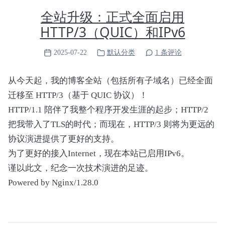
}

全站升级：正式全面启用
            Method (HSAV, 0, Serialized)

static int mat_acpi_add(struct acpi_device *dev
HTTP/3（QUIC）和IPv6
            {

    struct mat_radio_data *data;

                If (DRVS)

    unsigned long long res = 0;

                {

2025-07-22
默认分类
1 条评论
                    Acquire (HDMX, 0xFFFF)

    acpi_evaluate_integer(device->handle, "SQT
                    Release (HDMX)

从今天起，我的博客全站（包括所有子域名）已经全面
                }

    data = devm_kzalloc(&device->dev, sizeof(*
迁移至 HTTP/3（基于 QUIC 协议）！
            }

    if (!data) return -ENOMEM;

HTTP/1.1 陪伴了我整个程序开发生涯的起步；HTTP/2
            Method (HRES, 0, Serialized)

把我带入了TLS的时代；而现在，HTTP/3 则将为更远的
    device->driver_data = data;

            {

    data->rfk = rfkill_alloc("matsu_radio_sw",
协议演进提供了更好的支持。
                If (DRVS)

                             RFKILL_TYPE_WLAN,
                {

为了更好的接入Internet，现在本站已启用IPv6。
                    Acquire (HDMX, 0xFFFF)

谨以此文，纪念一次技术演进的足迹。
    if (!data->rfk || rfkill_register(data->rfk
                    SHRF ()

        if (data->rfk) rfkill_destroy(data->rfk
Powered by Nginx/1.28.0
                    Release (HDMX)

        return -ENOMEM;

                }

    }

            }
