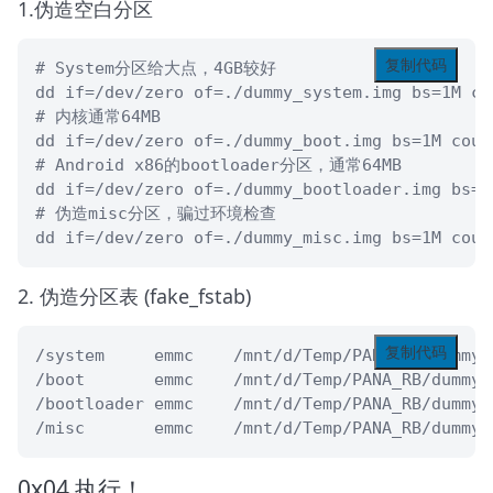
1.伪造空白分区
复制代码
# System分区给大点，4GB较好

dd if=/dev/zero of=./dummy_system.img bs=1M cou
# 内核通常64MB

dd if=/dev/zero of=./dummy_boot.img bs=1M count
# Android x86的bootloader分区，通常64MB

dd if=/dev/zero of=./dummy_bootloader.img bs=1M
# 伪造misc分区，骗过环境检查

dd if=/dev/zero of=./dummy_misc.img bs=1M coun
2. 伪造分区表 (fake_fstab)
复制代码
/system     emmc    /mnt/d/Temp/PANA_RB/dummy_s
/boot       emmc    /mnt/d/Temp/PANA_RB/dummy_b
/bootloader emmc    /mnt/d/Temp/PANA_RB/dummy_
/misc       emmc    /mnt/d/Temp/PANA_RB/dummy_
0x04 执行！