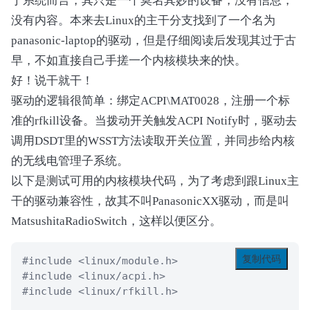
于系统而言，其只是一个莫名其妙的设备，没有信息，
                Return (0x02)

没有内容。本来去Linux的主干分支找到了一个名为
            }

panasonic-laptop的驱动，但是仔细阅读后发现其过于古
            Method (HIND, 1, Serialized)

早，不如直接自己手搓一个内核模块来的快。
            {

好！说干就干！
                Acquire (HDMX, 0xFFFF)

                HDAT [HINP] = Arg0

驱动的逻辑很简单：绑定ACPI\MAT0028，注册一个标
                HINP++

准的rfkill设备。当拨动开关触发ACPI Notify时，驱动去
                HINP %= 0x20

调用DSDT里的WSST方法读取开关位置，并同步给内核
                If ((HINP == HOUP))

                {

的无线电管理子系统。
                    HOUP++

以下是测试可用的内核模块代码，为了考虑到跟Linux主
                    HOUP %= 0x20

干的驱动兼容性，故其不叫PanasonicXX驱动，而是叫
                }

MatsushitaRadioSwitch，这样以便区分。
                Release (HDMX)

            }

复制代码
#include <linux/module.h>

#include <linux/acpi.h>

            Method (HINF, 0, Serialized)

#include <linux/rfkill.h>

            {
