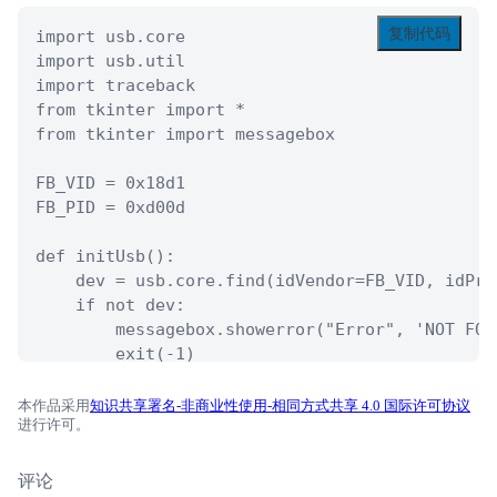
复制代码
import usb.core

import usb.util

import traceback

from tkinter import *

from tkinter import messagebox

FB_VID = 0x18d1

FB_PID = 0xd00d

def initUsb():

    dev = usb.core.find(idVendor=FB_VID, idProd
    if not dev:

        messagebox.showerror("Error", 'NOT FOU
        exit(-1)

    intf = dev[0][(0, 0)]

    usb.util.claim_interface(dev, intf)

本作品采用
知识共享署名-非商业性使用-相同方式共享 4.0 国际许可协议
进行许可。
    messagebox.showinfo("Info", 'Init phone: fi
    return dev, intf, intf[0], intf[1]

评论