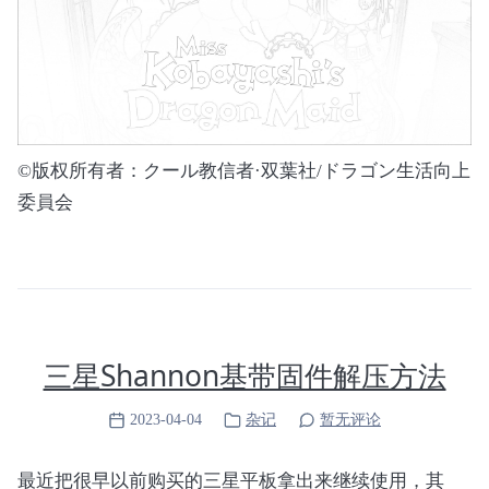
}

void imgProcessReverse(uint8_t *s, int w, int 
{

    for (int n=0; n<w*h; n++) {

        *p++ = 255 - *s++;

    }

©版权所有者：クール教信者·双葉社/ドラゴン生活向上
}

委員会
int main(int argc, char* argv[])

{

    if (argc != 2) {

        fprintf(stderr, "Otaku Strokes Extracto
        fprintf(stderr, "Usage: %s <image_path
        return 1;

三星Shannon基带固件解压方法
    }

    char *name = argv[1];

2023-04-04
杂记
暂无评论
    int w, h, bpp;

最近把很早以前购买的三星平板拿出来继续使用，其
    uint8_t *pixels = stbi_load(name, &w, &h, &