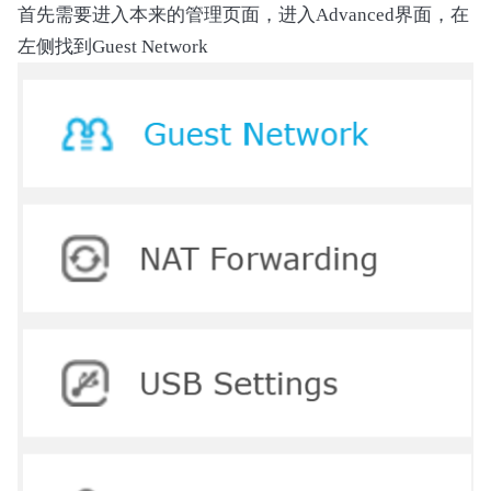
首先需要进入本来的管理页面，进入Advanced界面，在
            except (struct.error, UnicodeDecode
左侧找到Guest Network
                raise RuntimeError(f"Failed to
    def extract_image(self, header: TOCHeader,
        with self._seek_context(header.start):

            return self.file.read(header.size)

    @staticmethod

    def find_strings(data: bytes, pattern: Pat
        matches = re.findall(pattern, data)

        with open(filename, "wb") as f:

            for match in matches:

                f.write(match + b"\n")

        return len(matches)

class ShannonUnpacker:

    IMAGE_TYPES = ["BOOT", "MAIN", "VSS", "NV"]
    def __init__(self, filename: str):
