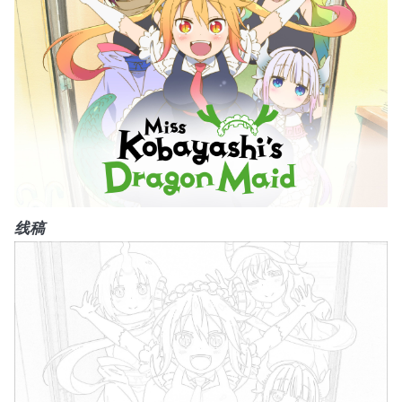
            uint8_t ua = s[ (y-1)*w + (x+0) ];

            uint8_t ub = s[ (y+1)*w + (x+0) ];

            uint8_t ul = s[ (y+0)*w + (x-1) ];

            uint8_t ur = s[ (y+0)*w + (x+1) ];

            uint8_t ux = 0;

            if (uc > ux) ux = uc;

            if (ua > ux) ux = ua;

            if (ub > ux) ux = ub;

            if (ul > ux) ux = ul;

            if (ur > ux) ux = ur;

            p[ y*w + x ] = ux;

线稿
        }

    }

}

void imgProcessAbsdiff(uint8_t *s, uint8_t *s2
{

    for (int n=0; n<w*h; n++) {

        *p++ = abs(*s++ - *s2++);

    }
