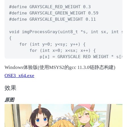
#define GRAYSCALE_RED_WEIGHT 0.3

#define GRAYSCALE_GREEN_WEIGHT 0.59

#define GRAYSCALE_BLUE_WEIGHT 0.11

void imgProcessGray(uint8_t *s, int sx, int sy
{

    for (int y=0; y<sy; y++) {

        for (int x=0; x<sx; x++) {

            p[x] = GRAYSCALE_RED_WEIGHT * s[x*
        }

Windows体验版(使用MSYS2的gcc 11.3.0链静态构建)
        s += stride*3;

OSE3_x64.exe
        p += gstride;

    }

效果
}

原图
void imgProcessDilate(uint8_t *s, int w, int h
{

    for (int y=1; y<h-1; y++) {

        for (int x=1; x<w-1; x++) {

            uint8_t uc = s[ (y+0)*w + (x+0) ];
