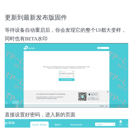
    try:

        unpacker = ShannonUnpacker(args.file)

更新到最新发布版固件
        unpacker.process_file()

        unpacker.analyze_images(args.at, args.v
等待设备自动重启后，你会发现它的整个UI都大变样，
同时也有BETA水印
    except Exception as e:

        print(f"Critical error occurred: {e}")

        raise SystemExit(1) from e

if __name__ == "__main__":

直接设置好密码，进入新的页面