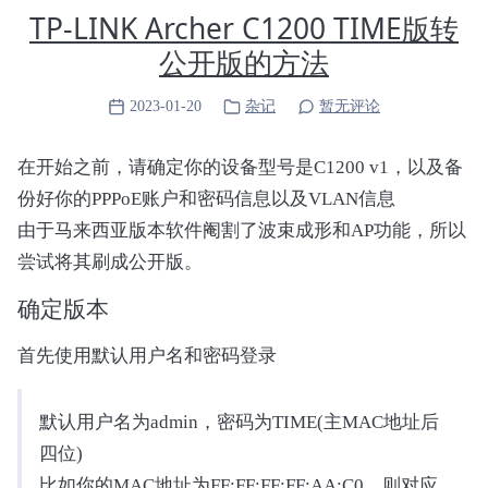
        print(f"Size: 0x{self.size:08x}")

TP-LINK Archer C1200 TIME版转
        print(f"Sec Data: 0x{self.secdata:08x}"
公开版的方法
        print(f"Queue: {self.queue}")

class ImageHandler:

2023-01-20
杂记
暂无评论
    HEADER_SIZE = 32

    TOC_STRUCT_FORMAT = "<12s4xix4xiiii"

在开始之前，请确定你的设备型号是C1200 v1，以及备
份好你的PPPoE账户和密码信息以及VLAN信息
    def __init__(self, file_stream: BinaryIO):

        self.file = file_stream

由于马来西亚版本软件阉割了波束成形和AP功能，所以
尝试将其刷成公开版。
    @contextmanager

    def _seek_context(self, position: Optional
确定版本
        original = self.file.tell()

        try:

首先使用默认用户名和密码登录
            if position is not None:

                self.file.seek(position)

            yield

默认用户名为admin，密码为TIME(主MAC地址后
        finally:

四位)
            self.file.seek(original)

比如你的MAC地址为FF:FF:FF:FF:AA:C0，则对应