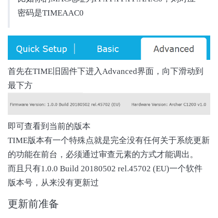
    def read_toc_header(self, expected_name: s
密码是TIMEAAC0
        with self._seek_context(position):

            try:

                buffer = self.file.read(self.HE
                if len(buffer) < self.HEADER_SI
                    raise ValueError("Incomple
首先在TIME旧固件下进入Advanced界面，向下滑动到
最下方
                fields = struct.unpack(self.TO
                name = fields[0].rstrip(b"\x00
                if name != expected_name:

即可查看到当前的版本
                    raise ValueError(f"Invalid
TIME版本有一个特殊点就是完全没有任何关于系统更新
                return TOCHeader(

的功能在前台，必须通过审查元素的方式才能调出。
                    name=name,

而且只有1.0.0 Build 20180502 rel.45702 (EU)一个软件
                    start=fields[1],

                    size=fields[2],

版本号，从来没有更新过
                    secdata=fields[3],

更新前准备
                    queue=fields[4]

                )
