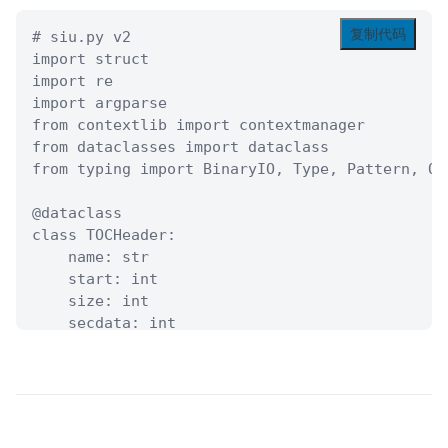
    imgProcessReverse(diff, w, h, contour);

复制代码
    stbi_write_jpg("result.jpg", w, h, 1, conto
# siu.py v2

    printf("Done for %s !\n", name);

import struct

import re

    free(gray);

import argparse

    stbi_image_free(pixels);

from contextlib import contextmanager

from dataclasses import dataclass

    return 0;

from typing import BinaryIO, Type, Pattern, Opt
}
@dataclass

class TOCHeader:

    name: str

    start: int

    size: int

    secdata: int

    queue: int

    def print_info(self):

        print(f"Block Name: {self.name}")

        print(f"Start Offset: 0x{self.start:08x