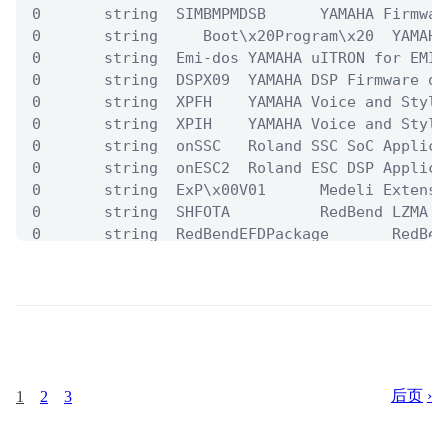
0       string  SIMBMPMDSB      YAMAHA Firmwar
0       string     Boot\x20Program\x20  YAMAHA
0       string  Emi-dos YAMAHA uITRON for EMI

0       string  DSPX09  YAMAHA DSP Firmware or 
0       string  XPFH    YAMAHA Voice and Style
0       string  XPIH    YAMAHA Voice and Style
0       string  onSSC   Roland SSC SoC Applica
0       string  onESC2  Roland ESC DSP Applicat
0       string  ExP\x00V01      Medeli Extensio
0       string  SHFOTA          RedBend LZMA F
0       string  RedBendEFDPackage       RedBen
0       string  \x02\x50\x40\x01\x00\x80\x38\x
0       string  FOTA_UPDATE_FILE\x20BaseSwVer=
# [UPD]Aug.18-2022:Add TRON EXE and SHOKO Magic
0       string  \xE0\xFF\x06\x00\x00\x00\x02\x
0       string  \xFD\xFF\xFF\xFF        TRON E
# [UPD]Aug.24-2022:Add Roland XV Series ROM Mag
0       string  MIIG    Roland XV-30/5080 ROM 
后页
1
2
3
# [UPD]Sep.12-2022:Add SKHynix NVMe SSD Contro
0       string  EBINCEP2        SK Hynix SSD C