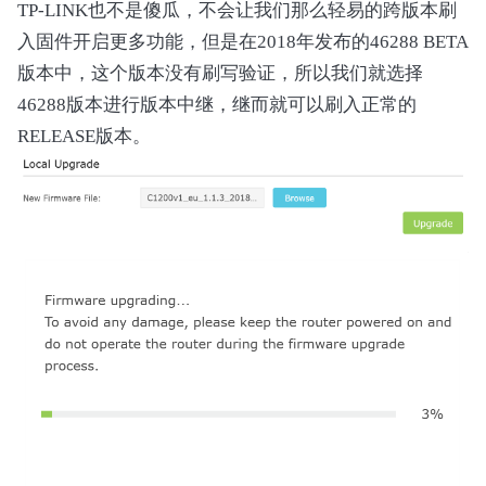
TP-LINK也不是傻瓜，不会让我们那么轻易的跨版本刷
            count = ImageHandler.find_strings(
            print(f"Found {count} AT command st
入固件开启更多功能，但是在2018年发布的46288 BETA
版本中，这个版本没有刷写验证，所以我们就选择
        if version_pattern:

46288版本进行版本中继，继而就可以刷入正常的
            pattern = re.escape(version_patter
            count = ImageHandler.find_strings(
RELEASE版本。
            if count > 0:

                with open("VER.TXT", "rb") as f
                    print(f"Possible version: 
def main():

    parser = argparse.ArgumentParser(

        description="SHANNON Image Unpacker v2"
        epilog="Xiang Xiang Cui Cui"

    )

    parser.add_argument("file", help="Input fir
    parser.add_argument("--at", action="store_
    parser.add_argument("--ver", help="Search 
    args = parser.parse_args()
