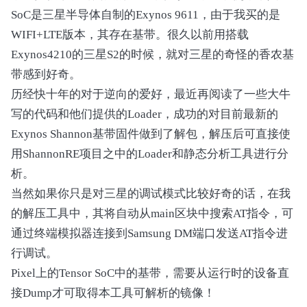
SoC是三星半导体自制的Exynos 9611，由于我买的是
    if (!pixels) {

        fprintf(stderr, "Failed to load image:
WIFI+LTE版本，其存在基带。很久以前用搭载
        return 1;

Exynos4210的三星S2的时候，就对三星的奇怪的香农基
    }

带感到好奇。
    uint8_t *gray = (uint8_t*) malloc(w*h*4);

历经快十年的对于逆向的爱好，最近再阅读了一些大牛
    if (!gray) {

写的代码和他们提供的Loader，成功的对目前最新的
        fprintf(stderr, "Failed to allocate me
Exynos Shannon基带固件做到了解包，解压后可直接使
        stbi_image_free(pixels);

        return 1;

用ShannonRE项目之中的Loader和静态分析工具进行分
    }

析。
当然如果你只是对三星的调试模式比较好奇的话，在我
    uint8_t *dilated = gray + w*h;

    uint8_t *diff = dilated + w*h;

的解压工具中，其将自动从main区块中搜索AT指令，可
    uint8_t *contour = diff + w*h;

通过终端模拟器连接到Samsung DM端口发送AT指令进
行调试。
    printf("Processing %s...\n", name);

    imgProcessGray(pixels, w, h, w, gray, w);

Pixel上的Tensor SoC中的基带，需要从运行时的设备直
    imgProcessDilate(gray, w, h, 5, dilated);

接Dump才可取得本工具可解析的镜像！
    imgProcessAbsdiff(gray, dilated, w, h, diff