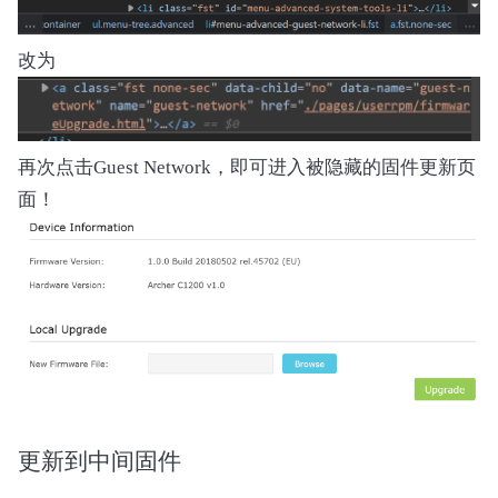
            # Process OFFSET header

            self.headers["OFFSET"] = self.hand
改为
            self.headers["OFFSET"].print_info()
        except RuntimeError as e:

            print(f"[!] Processing error: {e}")
再次点击Guest Network，即可进入被隐藏的固件更新页
            raise

面！
    def _extract_images(self):

        for img_type in self.IMAGE_TYPES:

            data = self.handler.extract_image(
            with open(f"{img_type.lower()}.bin
                f.write(data)

            print(f"Extracted {img_type} image"
    def analyze_images(self, at_search: bool, 
        with open("main.bin", "rb") as f:

            main_data = f.read()

更新到中间固件
        if at_search:
