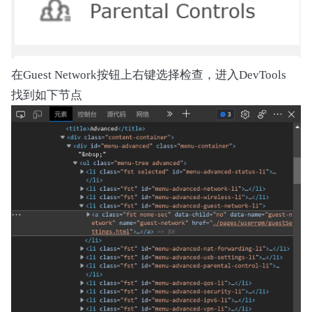
        self.filename = filename

        self.handler: Optional[ImageHandler] = 
        self.headers = {}

    def process_file(self):

在Guest Network按钮上右键选择检查，进入DevTools
        with open(self.filename, "rb") as f:

找到如下节点
            self.handler = ImageHandler(f)

            self._process_toc_headers()

            self._extract_images()

    def _process_toc_headers(self):

        try:

            # Initial TOC header validation

            toc_header = self.handler.read_toc
            toc_header.print_info()

            # Process subsequent headers

            for img_type in self.IMAGE_TYPES:

                self.headers[img_type] = self.
                self.headers[img_type].print_in