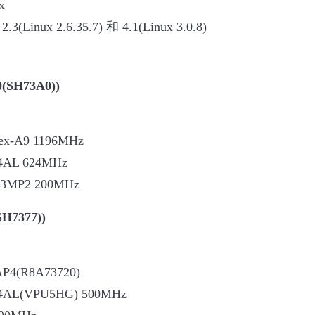
x
(Linux 2.6.35.7) 和 4.1(Linux 3.0.8)
0(SH73A0))
-A9 1196MHz
4AL 624MHz
43MP2 200MHz
SH7377))
P4(R8A73720)
4AL(VPU5HG) 500MHz