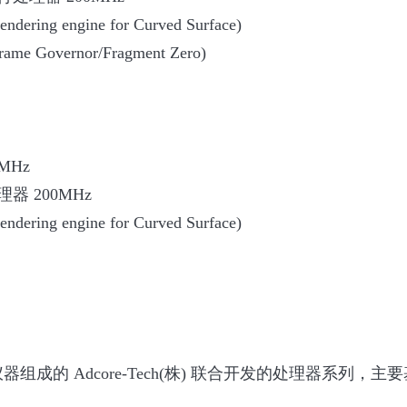
ndering engine for Curved Surface)
rame Governor/Fragment Zero)
MHz
器 200MHz
ndering engine for Curved Surface)
仪器组成的 Adcore-Tech(株) 联合开发的处理器系列，主要基