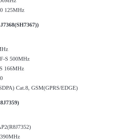
500MHz
0 125MHz
J7368(SH7367))
MHz
-S 500MHz
 166MHz
0
A) Cat.8, GSM(GPRS/EDGE)
8J7359)
P2(R8J7352)
390MHz