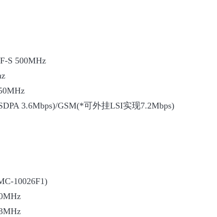
-S 500MHz
z
50MHz
PA 3.6Mbps)/GSM(*可外挂LSI实现7.2Mbps)
C-10026F1)
0MHz
3MHz