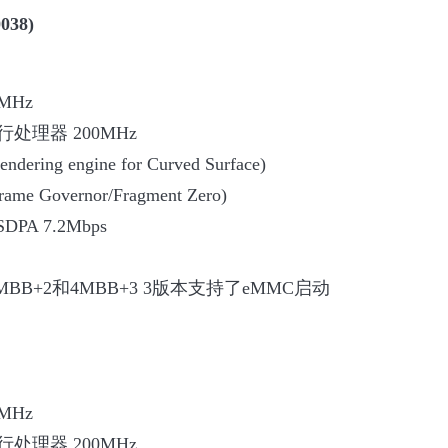
038)
MHz
处理器 200MHz
ndering engine for Curved Surface)
rame Governor/Fragment Zero)
PA 7.2Mbps
 4MBB+2和4MBB+3 3版本支持了eMMC启动
MHz
处理器 200MHz