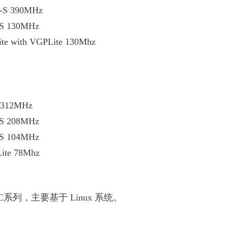
S 390MHz
 130MHz
e with VGPLite 130Mhz
312MHz
 208MHz
 104MHz
ite 78Mhz
oC系列，主要基于 Linux 系统。