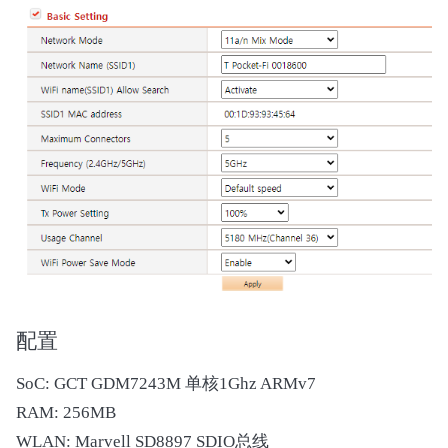
配置
SoC: GCT GDM7243M 单核1Ghz ARMv7
RAM: 256MB
WLAN: Marvell SD8897 SDIO总线