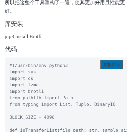
所以把这整个工具重构了一遍，使其更加好用且性能更
好。
库安装
pip3 install Brotli
代码
复制代码
#!/usr/bin/env python3

import sys

import os

import lzma

import brotli

from pathlib import Path

from typing import List, Tuple, BinaryIO

BLOCK_SIZE = 4096

def isTransferList(file_path: str, sample_size