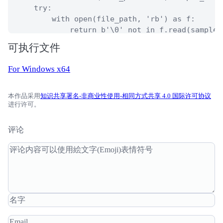
    try:

        with open(file_path, 'rb') as f:

            return b'\0' not in f.read(sample_s
    except IOError:

可执行文件
        return False

For Windows x64
def decompressLzmaDat(input_file: str, output_f
    with lzma.open(input_file, 'rb') as lzma_fi
        with open(output_file, 'wb') as decompr
本作品采用
知识共享署名-非商业性使用-相同方式共享 4.0 国际许可协议
进行许可。
            decompressed_file.write(lzma_file.r
评论
def decompressBrotliDat(input_file: str, output
    with open(input_file, 'rb') as br_file:

        with open(output_file, 'wb') as decompr
            decompressed_file.write(brotli.dec
def rangeSet(src: str) -> List[Tuple[int, int]]
    src_set = [int(item) for item in src.split(
    if len(src_set) != src_set[0] + 1:

        raise ValueError(f'Error parsing data 