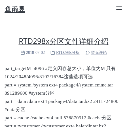
鱼雨昱
RTD298x分区文件详细介绍
2018-07-02
RTD298x分析
暂无评论
part_targetM=4096 #定义闪存总大小，单位为M 只有
1024/2048/4096/8192/16384这些选项可选
part = system /system ext4 package4/system.emmc.tar
891289600 #system分区
part = data /data ext4 package4/data.tar.bz2 2411724800
#data分区
part = cache /cache ext4 null 536870912 #cache分区
part = tvcustomer /tvcustomer ext4 haierdir.tar.bz2