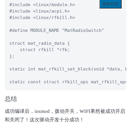
复制代码
#include <linux/module.h>

#include <linux/acpi.h>

            Method (HINF, 0, Serialized)

#include <linux/rfkill.h>

            {

                Acquire (HDMX, 0xFFFF)

#define MODULE_NAME "MatRadioSwitch"

                If ((HINP == HOUP))

                {

struct mat_radio_data {

                    Local0 = Zero

    struct rfkill *rfk;

                }

};

                Else

                {

static int mat_rfkill_set_block(void *data, bo
                    Local0 = DerefOf (HDAT [HOU
                    HOUP++

static const struct rfkill_ops mat_rfkill_ops 
                    HOUP %= 0x20

                }

static void mat_update_status(struct acpi_devi
总结
    unsigned long long result = 0;

                Local1 = (HINP != HOUP)

    if (ACPI_SUCCESS(acpi_evaluate_integer(dev
                Release (HDMX)

成功编译后，insmod，拨动开关，WIFI果然被成功开启
        rfkill_set_hw_state(rfk, !result);

                If (Local1)

和关闭了！这次驱动开发十分成功！
}

                {

                    Notify (WLSW, 0x80) // Stat