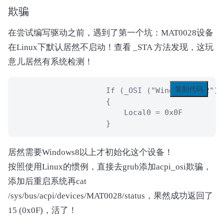
                If (CondRefOf (\_OSI, Local6))

欺骗
                {

                    If (_OSI ("Windows 2012"))

在尝试编写驱动之前，遇到了第一个坑：MAT0028设备
                    {

在Linux下默认居然不启动！查看 _STA 方法发现，这玩
                        Local0 = 0x0F

意儿居然有系统检测！
                    }

                }

复制代码
                    If (_OSI ("Windows 2012"))

                Return (Local0)

                    {

            }

                        Local0 = 0x0F

                    }
            Method (_INI, 0, NotSerialized)  /
            {

            }

居然需要Windows8以上才初始化这个设备！
按照使用Linux的惯例，直接去grub添加acpi_osi欺骗，
            Method (SQTY, 0, NotSerialized)

添加后重启系统再cat
            {

                If ((DRVS == Zero))

/sys/bus/acpi/devices/MAT0028/status，果然成功返回了
                {

15 (0x0F)，活了！
                    DRVS = One
