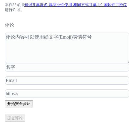
static void mat_acpi_notify(struct acpi_device
                }

本作品采用
知识共享署名-非商业性使用-相同方式共享 4.0 国际许可协议
    struct mat_radio_data *data = acpi_driver_d
进行许可。
    if (event == 0x80 && data && data->rfk)

                Return (Local0)

        mat_update_status(device, data->rfk);

            }

评论
}

            Method (HSAV, 0, Serialized)

static int mat_acpi_add(struct acpi_device *dev
            {

    struct mat_radio_data *data;

                If (DRVS)

    unsigned long long res = 0;

                {

                    Acquire (HDMX, 0xFFFF)

    acpi_evaluate_integer(device->handle, "SQT
                    Release (HDMX)

                }

    data = devm_kzalloc(&device->dev, sizeof(*
            }

    if (!data) return -ENOMEM;

            Method (HRES, 0, Serialized)

    device->driver_data = data;

            {

开始安全验证
    data->rfk = rfkill_alloc("matsu_radio_sw",
                If (DRVS)

                             RFKILL_TYPE_WLAN,
                {

提交评论
                    Acquire (HDMX, 0xFFFF)

    if (!data->rfk || rfkill_register(data->rfk
                    SHRF ()

        if (data->rfk) rfkill_destroy(data->rfk