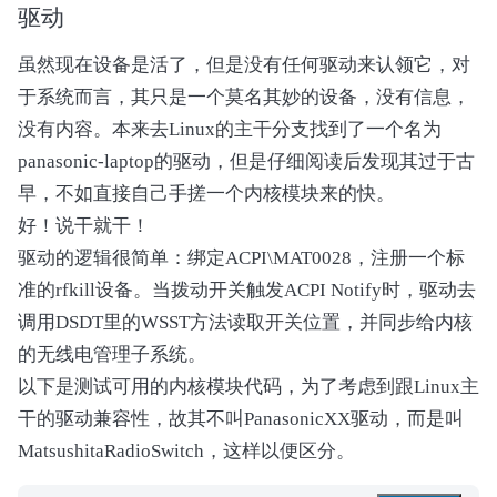
                    WNSW = One

驱动
                    HRES ()

                }

虽然现在设备是活了，但是没有任何驱动来认领它，对
于系统而言，其只是一个莫名其妙的设备，没有信息，
                Return (0x02)

没有内容。本来去Linux的主干分支找到了一个名为
            }

panasonic-laptop的驱动，但是仔细阅读后发现其过于古
            Method (HIND, 1, Serialized)

早，不如直接自己手搓一个内核模块来的快。
            {

好！说干就干！
                Acquire (HDMX, 0xFFFF)

                HDAT [HINP] = Arg0

驱动的逻辑很简单：绑定ACPI\MAT0028，注册一个标
                HINP++

准的rfkill设备。当拨动开关触发ACPI Notify时，驱动去
                HINP %= 0x20

调用DSDT里的WSST方法读取开关位置，并同步给内核
                If ((HINP == HOUP))

                {

的无线电管理子系统。
                    HOUP++

以下是测试可用的内核模块代码，为了考虑到跟Linux主
                    HOUP %= 0x20

干的驱动兼容性，故其不叫PanasonicXX驱动，而是叫
                }

MatsushitaRadioSwitch，这样以便区分。
                Release (HDMX)

            }
