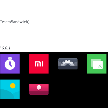
reamSandwich)
6.0.1