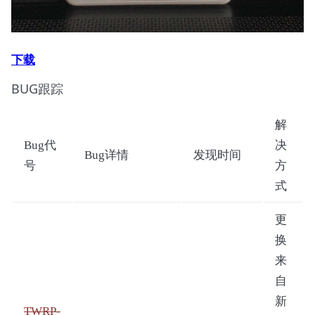
下载
BUG跟踪
解
Bug代
决
Bug详情
发现时间
号
方
式
更
换
来
自
新
TWRP-