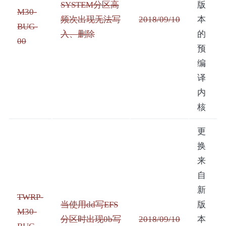
SYSTEM分区高
版
M30-
频次出现无法写
2018/09/10
本
BUG-
入、删除
的
00
预
编
译
内
核
更
换
来
自
新
TWRP-
当使用dd写EFS
版
M30-
分区时出现0b写
2018/09/10
本