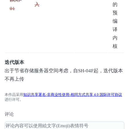
BUG-
入
的
01
预
编
译
内
核
迭代版本
出于节省存储服务器空间考虑，自SH-04F起，迭代版本
不再上传
本作品采用
知识共享署名-非商业性使用-相同方式共享 4.0 国际许可协议
进行许可。
评论